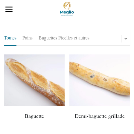
Accueil
Notre histoire
Toutes
Pains
Baguettes Ficelles et autres
Notre gamme Boulangerie
Notre carte
Téléchargez notre carte
CONTACTEZ-NOUS
Baguette
Demi-baguette grillade