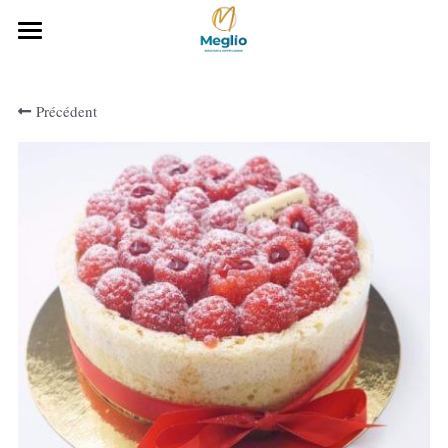
Accueil
Précédent
Notre histoire
Notre gamme Boulangerie
Notre carte
Téléchargez notre carte
CONTACTEZ-NOUS