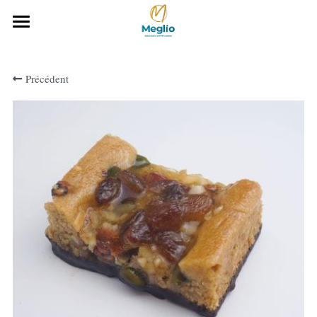
Accueil
Précédent
Notre histoire
Notre gamme Boulangerie
Notre carte
Téléchargez notre carte
CONTACTEZ-NOUS