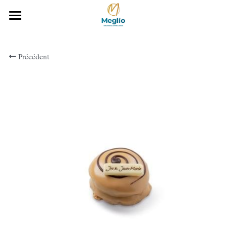
Accueil
Précédent
Notre histoire
Notre gamme Boulangerie
Notre carte
Téléchargez notre carte
CONTACTEZ-NOUS