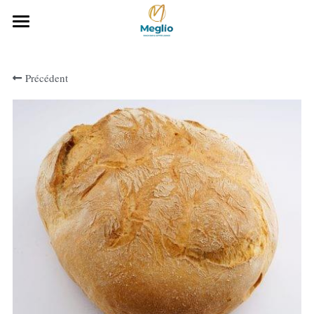
Accueil
Précédent
Notre histoire
Notre gamme Boulangerie
Notre carte
Téléchargez notre carte
CONTACTEZ-NOUS