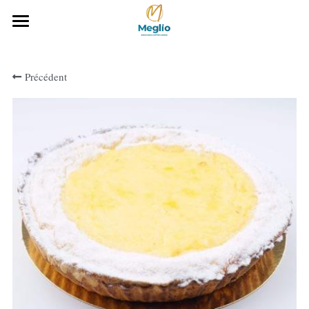
Accueil
Précédent
Notre histoire
Notre gamme Boulangerie
Notre carte
Téléchargez notre carte
CONTACTEZ-NOUS