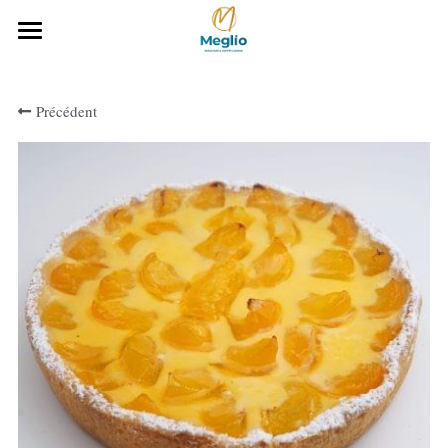
Accueil
Précédent
Notre histoire
Notre gamme Boulangerie
Notre carte
Téléchargez notre carte
CONTACTEZ-NOUS