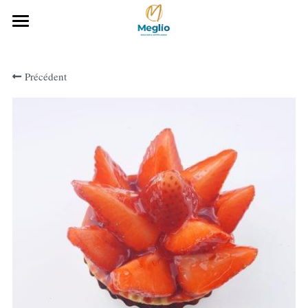
Accueil
Précédent
Notre histoire
Notre gamme Boulangerie
Notre carte
Téléchargez notre carte
CONTACTEZ-NOUS